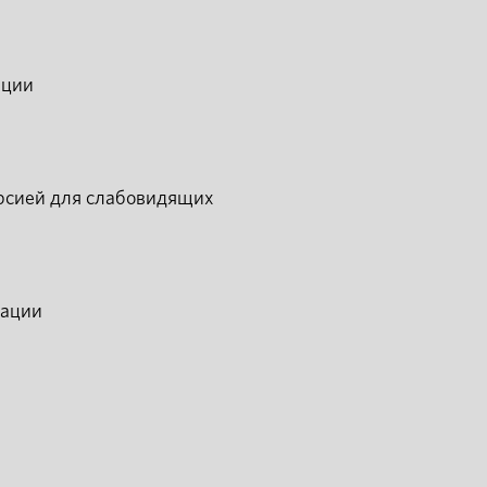
ации
рсией для слабовидящих
мации