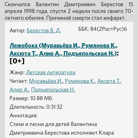
Скончался Валентин Дмитриевич Берестов 15
апреля 1998 года, спустя 2 недели после своего 70-
летнего юбилея. Причиной смерти стал инфаркт.
ББК: 84(2Рос=Рус)6
Автор:
Берестов В. Д.
Лежебока (Муравьёва И., Румянова К.,
:
Аксюта Т., Алир А., Подъяпольская Н.)
[0+]
Жанр:
Детская литература
Читает:
Муравьёва И.
,
Румянова К.
,
Аксюта Т.
,
Алир А.
,
Подъяпольская Н.
Размер: 10.88 Мб.
Длительность: 0:31:32
Аннотация:
Стихи и песни для детей Валентина
Дмитриевича Берестова исполняют Клара