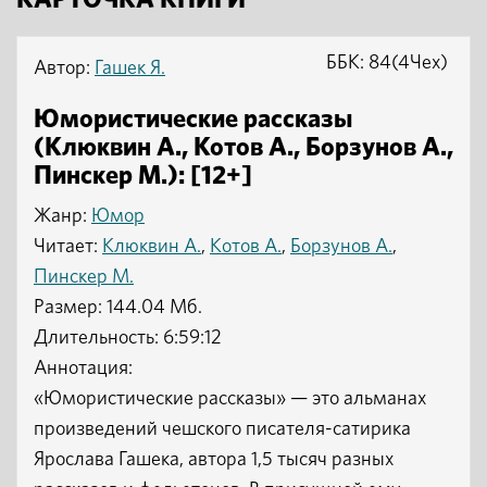
КАРТОЧКА КНИГИ
ББК: 84(4Чех)
Автор:
Гашек Я.
Юмористические рассказы
(Клюквин А., Котов А., Борзунов А.,
Пинскер М.): [12+]
Жанр:
Юмор
Читает:
Клюквин А.
,
Котов А.
,
Борзунов А.
,
Пинскер М.
Размер: 144.04 Мб.
Длительность: 6:59:12
Аннотация:
«Юмористические рассказы» — это альманах
произведений чешского писателя-сатирика
Ярослава Гашека, автора 1,5 тысяч разных