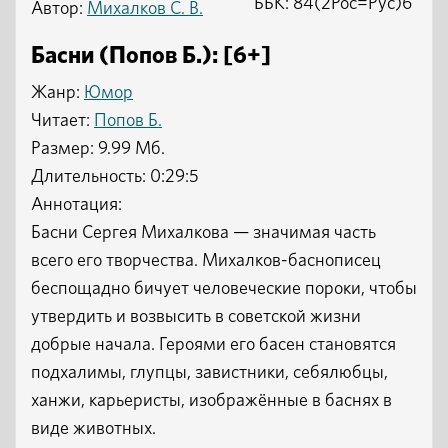
ББК: 84(2Рос=Рус)6
Автор:
Михалков С. В.
Басни (Попов Б.): [6+]
Жанр:
Юмор
Читает:
Попов Б.
Размер: 9.99 Мб.
Длительность: 0:29:5
Аннотация:
Басни Сергея Михалкова — значимая часть
всего его творчества. Михалков-баснописец
беспощадно бичует человеческие пороки, чтобы
утвердить и возвысить в советской жизни
добрые начала. Героями его басен становятся
подхалимы, глупцы, завистники, себялюбцы,
ханжи, карьеристы, изображённые в баснях в
виде животных.