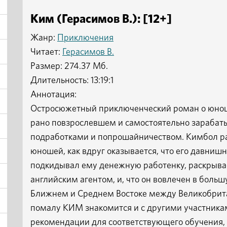
Ким (Герасимов В.): [12+]
Жанр:
Приключения
Читает:
Герасимов В.
Размер: 274.37 Мб.
Длительность: 13:19:1
Аннотация:
Остросюжетный приключенческий роман о юнош
рано повзрослевшем и самостоятельно зараба
подработками и попрошайничеством. Кимбол ра
юношей, как вдруг оказывается, что его давниш
подкидывал ему денежную работенку, раскрывае
английским агентом, и, что он вовлечен в боль
Ближнем и Среднем Востоке между Великобрита
помалу КИМ знакомится и с другими участникам
рекомендации для соответствующего обучения,