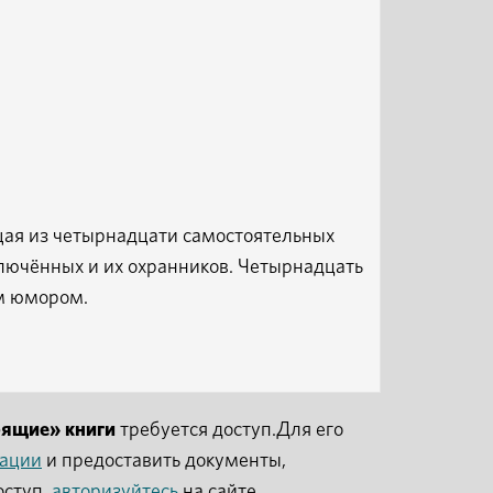
ящая из четырнадцати самостоятельных
ключённых и их охранников. Четырнадцать
им юмором.
рящие» книги
требуется доступ.Для его
рации
и предоставить документы,
оступ,
авторизуйтесь
на сайте.