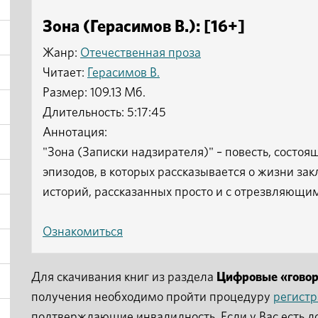
Зона (Герасимов В.): [16+]
Жанр:
Отечественная проза
Читает:
Герасимов В.
Размер: 109.13 Мб.
Длительность: 5:17:45
Аннотация:
"Зона (Записки надзирателя)" – повесть, состо
эпизодов, в которых рассказывается о жизни за
историй, рассказанных просто и с отрезвляющ
Ознакомиться
Для скачивания книг из раздела
Цифровые «гово
получения необходимо пройти процедуру
регист
подтверждающие инвалидность. Если у Вас есть д