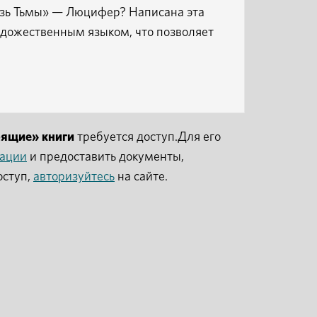
язь Тьмы» — Люцифер? Написана эта
удожественным языком, что позволяет
рящие» книги
требуется доступ.Для его
рации
и предоставить документы,
оступ,
авторизуйтесь
на сайте.