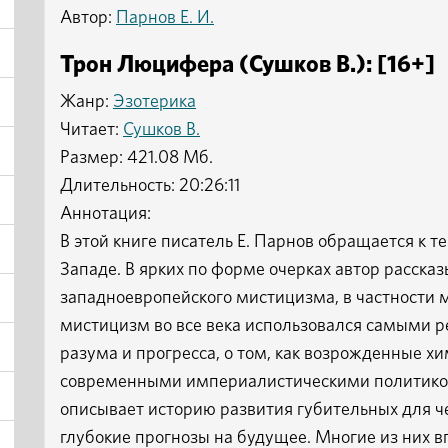
Автор:
Парнов Е. И.
Трон Люцифера (Сушков В.): [16+]
Жанр:
Эзотерика
Читает:
Сушков В.
Размер: 421.08 Мб.
Длительность: 20:26:11
Аннотация:
В этой книге писатель Е. Парнов обращается к 
Западе. В ярких по форме очерках автор расска
западноевропейского мистицизма, в частности ма
мистицизм во все века использовался самыми 
разума и прогресса, о том, как возрожденные 
современными империалистическими политикой 
описывает историю развития губительных для че
глубокие прогнозы на будущее. Многие из них в