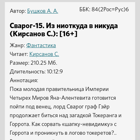
ББК: 84(2Рос=Рус)6
Автор:
Бушков А. А.
Сварог-15. Из ниоткуда в никуда
(Кирсанов С.): [16+]
Жанр:
Фантастика
Читает:
Кирсанов С.
Размер: 210.25 Мб.
Длительность: 10:12:9
Аннотация:
Пока молодая правительница Империи
Четырех Миров Яна-Алентевита готовится
пойти под венец, лорд Сварог граф Гэйр
продолжает биться над загадкой Токеранга и
Горрота. Как сорвать «шапку-невидимку» с
Горрота и проникнуть в логово токеретов?..