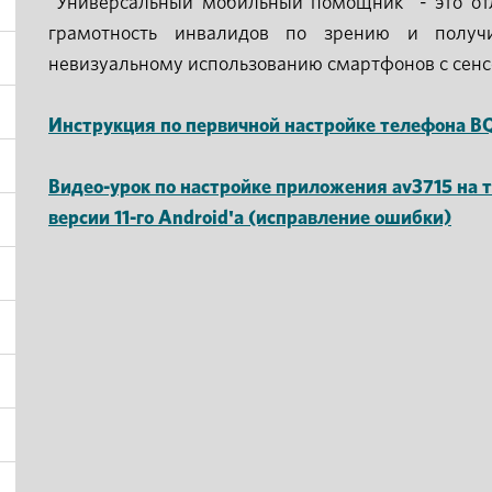
"Универсальный мобильный помощник" - это от
грамотность инвалидов по зрению и получ
невизуальному использованию смартфонов с сен
Инструкция по первичной настройке телефона B
Видео-урок по настройке приложения av3715 на
версии 11-го Android'а (исправление ошибки)