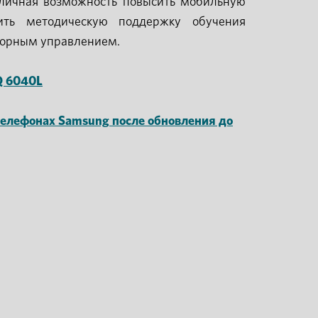
личная возможность повысить мобильную
ить методическую поддержку обучения
сорным управлением.
Q 6040L
 телефонах
Samsung
после обновления до