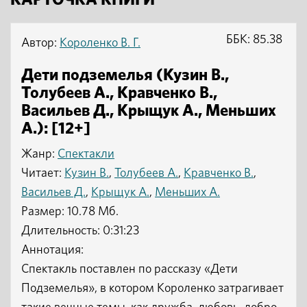
КАРТОЧКА КНИГИ
ББК: 85.38
Автор:
Короленко В. Г.
Дети подземелья (Кузин В.,
Толубеев А., Кравченко В.,
Васильев Д., Крыщук А., Меньших
А.): [12+]
Жанр:
Спектакли
Читает:
Кузин В.
,
Толубеев А.
,
Кравченко В.
,
Васильев Д.
,
Крыщук А.
,
Меньших А.
Размер: 10.78 Мб.
Длительность: 0:31:23
Аннотация:
Спектакль поставлен по рассказу «Дети
Подземелья», в котором Короленко затрагивает