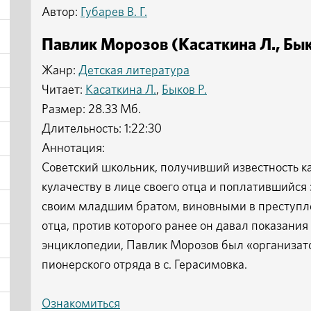
Автор:
Губарев В. Г.
Павлик Морозов (Касаткина Л., Быко
Жанр:
Детская литература
Читает:
Касаткина Л.
,
Быков Р.
Размер: 28.33 Мб.
Длительность: 1:22:30
Аннотация:
Советский школьник, получивший известность к
кулачеству в лице своего отца и поплатившийся 
своим младшим братом, виновными в преступл
отца, против которого ранее он давал показания
энциклопедии, Павлик Морозов был «организат
пионерского отряда в с. Герасимовка.
Ознакомиться