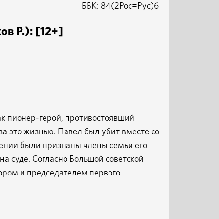
ББК: 84(2Рос=Рус)6
в Р.): [12+]
ак пионер-герой, противостоявший
за это жизнью. Павел был убит вместе со
ении были признаны члены семьи его
 на суде. Согласно Большой советской
ором и председателем первого