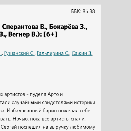
ББК: 85.38
Сперантова В., Бокарёва З.,
., Вегнер В.): [6+]
.
,
Гушанский С.
,
Гальперина С.
,
Сажин З.
,
х артистов – пуделя Арто и
стали случайными свидетелями истерики
тва. Избалованный барин пожелал себе
вать. Ночью, пока все артисты спали,
. Сергей поспешил на выручку любимому