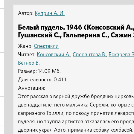
Автор:
Куприн А. И.
Белый пудель. 1946 (Консовский А., 
Гушанский С., Гальперина С., Сажин З
Жанр:
Спектакли
Читает:
Консовский А.
,
Сперантова В.
,
Бокарёва З
Вегнер В.
Размер: 14.09 Мб.
Длительность: 0:41:1
Аннотация:
Этот рассказ о верной дружбе бродячих цирковы
двенадцатилетнего мальчика Сережи, которые 
капризного Трилли, по поводу принятия лекарс
пуделя, но труппа артистов отказалась его прода
дворник украл Арто, приманив собаку колбасой