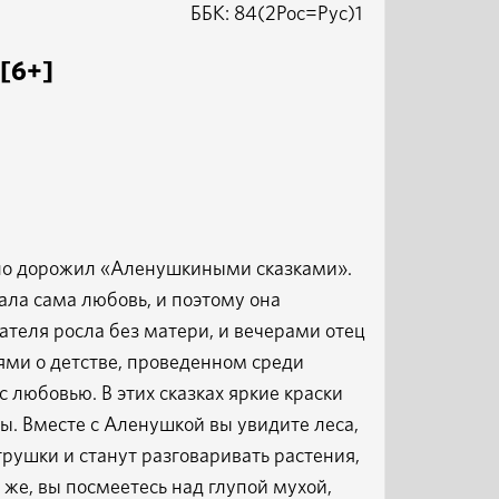
ББК: 84(2Рос=Рус)1
 [6+]
нно дорожил «Аленушкиными сказками».
ала сама любовь, и поэтому она
ателя росла без матери, и вечерами отец
ями о детстве, проведенном среди
 с любовью. В этих сказках яркие краски
ы. Вместе с Аленушкой вы увидите леса,
грушки и станут разговаривать растения,
 же, вы посмеетесь над глупой мухой,