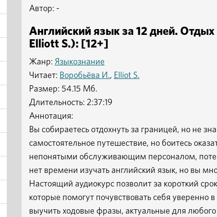
Автор: -
Английский язык за 12 дней. Отдых
Elliott S.): [12+]
Жанр:
Языкознание
Читает:
Воробьёва И.
,
Elliot S.
Размер: 54.15 Мб.
Длительность: 2:37:19
Аннотация:
Вы собираетесь отдохнуть за границей, но не з
самостоятельное путешествие, но боитесь оказа
непонятыми обслуживающим персоналом, потеря
нет времени изучать английский язык, но вы мн
Настоящий аудиокурс позволит за короткий сро
которые помогут почувствовать себя уверенно 
выучить ходовые фразы, актуальные для любого