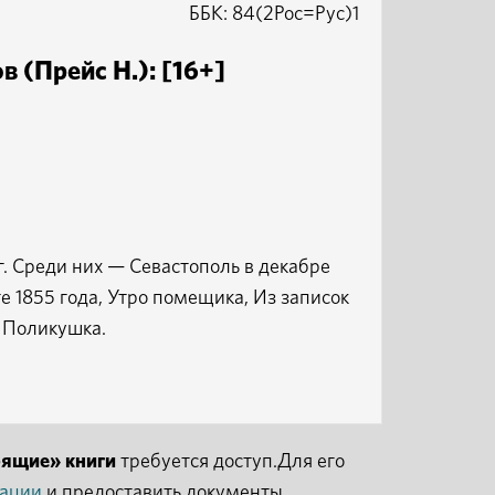
ББК: 84(2Рос=Рус)1
в (Прейс Н.): [16+]
г. Среди них — Севастополь в декабре
те 1855 года, Утро помещика, Из записок
, Поликушка.
рящие» книги
требуется доступ.Для его
рации
и предоставить документы,