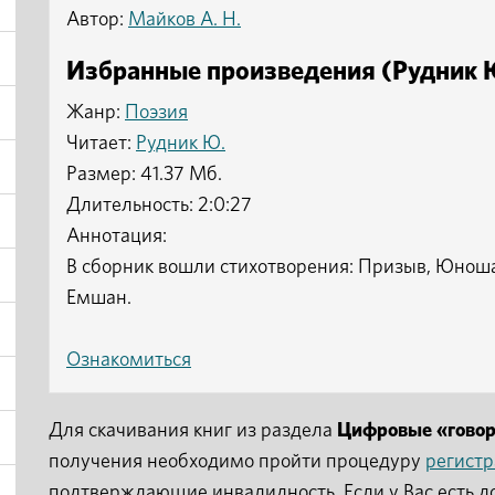
Автор:
Майков А. Н.
Избранные произведения (Рудник Ю
Жанр:
Поэзия
Читает:
Рудник Ю.
Размер: 41.37 Мб.
Длительность: 2:0:27
Аннотация:
В сборник вошли стихотворения: Призыв, Юноша
Емшан.
Ознакомиться
Для скачивания книг из раздела
Цифровые «гово
получения необходимо пройти процедуру
регист
подтверждающие инвалидность. Если у Вас есть д