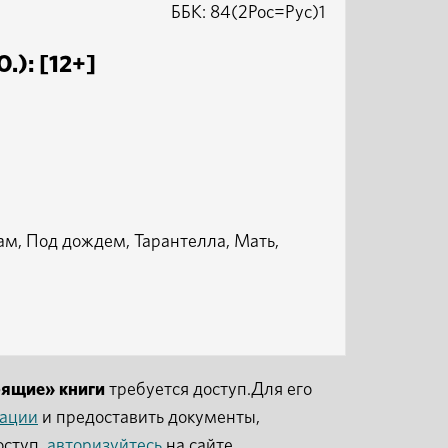
ББК: 84(2Рос=Рус)1
.): [12+]
м, Под дождем, Тарантелла, Мать,
рящие» книги
требуется доступ.Для его
рации
и предоставить документы,
оступ,
авторизуйтесь
на сайте.