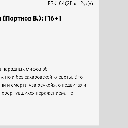
ББК: 84(2Рос=Рус)6
(Портнов В.): [16+]
ез парадных мифов об
 но и без сахаровской клеветы. Это –
и и смерти «за речкой», о подвигах и
х, обернувшихся поражением, – о