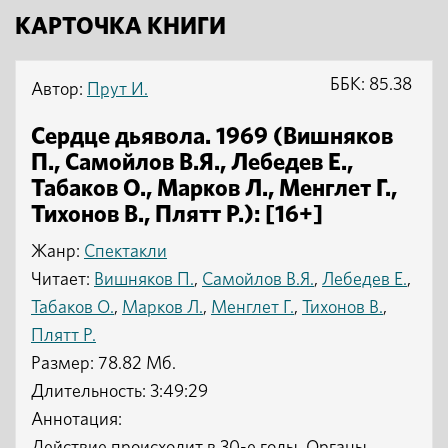
КАРТОЧКА КНИГИ
ББК: 85.38
Автор:
Прут И.
Сердце дьявола. 1969 (Вишняков
П., Самойлов В.Я., Лебедев Е.,
Табаков О., Марков Л., Менглет Г.,
Тихонов В., Плятт Р.): [16+]
Жанр:
Спектакли
Читает:
Вишняков П.
,
Самойлов В.Я.
,
Лебедев Е.
,
Табаков О.
,
Марков Л.
,
Менглет Г.
,
Тихонов В.
,
Плятт Р.
Размер: 78.82 Мб.
Длительность: 3:49:29
Аннотация: