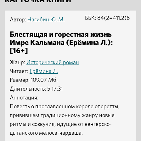
КАРТОЧКА КНИГИ
ББК: 84(2=411.2)6
Автор:
Нагибин Ю. М.
Блестящая и горестная жизнь
Имре Кальмана (Ерёмина Л.):
[16+]
Жанр:
Исторический роман
Читает:
Ерёмина Л.
Размер: 109.07 Мб.
Длительность: 5:17:31
Аннотация:
Повесть о прославленном короле оперетты,
привившем традиционному жанру новые
ритмы и созвучия, идущие от венгерско-
цыганского мелоса-чардаша.