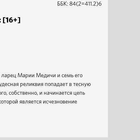
ББК: 84(2=411.2)6
 [16+]
 ларец Марии Медичи и семь его
удесная реликвия попадает в тесную
го, собственно, и начинается цепь
которой является исчезновение