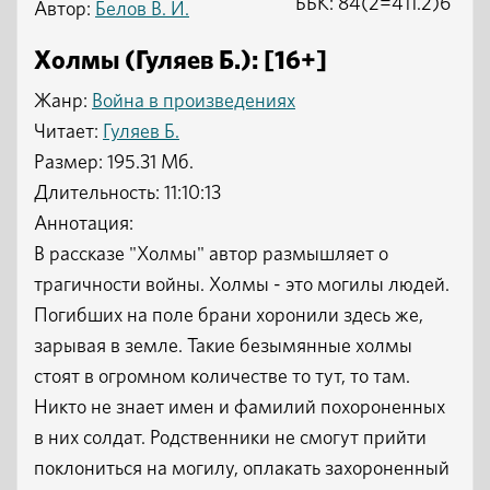
ББК: 84(2=411.2)6
Автор:
Белов В. И.
Холмы (Гуляев Б.): [16+]
Жанр:
Война в произведениях
Читает:
Гуляев Б.
Размер: 195.31 Мб.
Длительность: 11:10:13
Аннотация:
В рассказе "Холмы" автор размышляет о
трагичности войны. Холмы - это могилы людей.
Погибших на поле брани хоронили здесь же,
зарывая в земле. Такие безымянные холмы
стоят в огромном количестве то тут, то там.
Никто не знает имен и фамилий похороненных
в них солдат. Родственники не смогут прийти
поклониться на могилу, оплакать захороненный