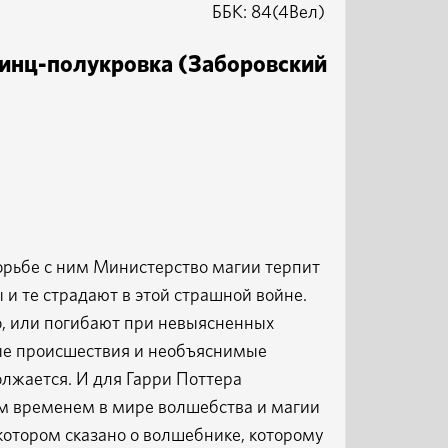
ББК: 84(4Вел)
ринц-полукровка (Заборовский
борьбе с ним Министерство магии терпит
и те страдают в этой страшной войне.
о, или погибают при невыясненных
ные происшествия и необъяснимые
олжается. И для Гарри Поттера
Тем временем в мире волшебства и магии
 котором сказано о волшебнике, которому