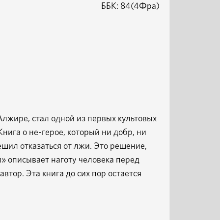
ББК: 84(4Фра)
Алжире, стал одной из первых культовых
нига о не-герое, который ни добр, ни
решил отказаться от лжи. Это решение,
» описывает наготу человека перед
втор. Эта книга до сих пор остается