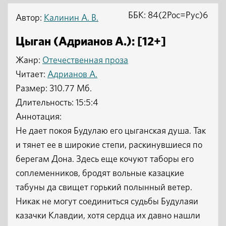
ББК: 84(2Рос=Рус)6
Автор:
Калинин А. В.
Цыган (Адрианов А.): [12+]
Жанр:
Отечественная проза
Читает:
Адрианов А.
Размер: 310.77 Мб.
Длительность: 15:5:4
Аннотация:
Не дает покоя Будулаю его цыганская душа. Так
и тянет ее в широкие степи, раскинувшиеся по
берегам Дона. Здесь еще кочуют таборы его
соплеменников, бродят вольные казацкие
табуны да свищет горький полынный ветер.
Никак не могут соединиться судьбы Будулаяи
казачки Клавдии, хотя сердца их давно нашли