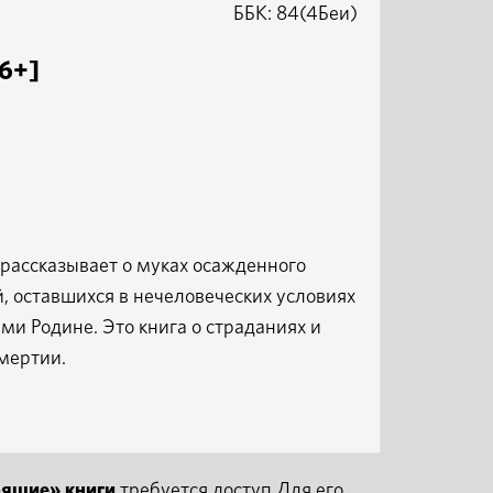
ББК: 84(4Беи)
16+]
 рассказывает о муках осажденного
, оставшихся в нечеловеческих условиях
и Родине. Это книга о страданиях и
смертии.
рящие» книги
требуется доступ.Для его