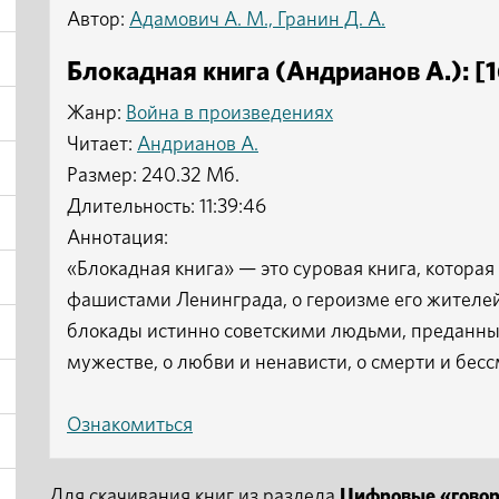
Автор:
Адамович А. М., Гранин Д. А.
Блокадная книга (Андрианов А.): [
Жанр:
Война в произведениях
Читает:
Андрианов А.
Размер: 240.32 Мб.
Длительность: 11:39:46
Аннотация:
«Блокадная книга» — это суровая книга, которая
фашистами Ленинграда, о героизме его жителей
блокады истинно советскими людьми, преданным
мужестве, о любви и ненависти, о смерти и бес
Ознакомиться
Для скачивания книг из раздела
Цифровые «гово