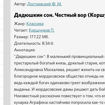
Автор:
Достоевский Ф. М.
Дядюшкин сон. Честный вор (Коршу
Жанр:
Классика
Читает:
Коршунков П.
Размер: 177.22 Мб.
Длительность: 8:34:6
Аннотация:
"Дядюшкин сон": В маленький провинциальный 
престарелый богатый князь, дряхлый старик, ко
Александровна Москалева, решает женить на св
благородное мордасовское общество отнюдь не 
ведь каждый богач одинаково греет воображен
выданье. И мордасовские дамы решают дать бой 
Неизвестный рассказчик повествует о том, что 
кухарка Аграфена настойчиво попросила как-то 