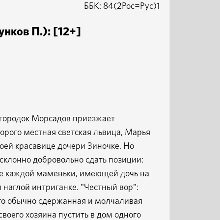
ББК: 84(2Рос=Рус)1
нков П.): [12+]
городок Морсадов приезжает
торого местная светская львица, Марья
оей красавице дочери Зиночке. Но
склонно добровольно сдать позиции:
ие каждой маменьки, имеющей дочь на
наглой интриганке. "Честный вор":
его обычно сдержанная и молчаливая
своего хозяина пустить в дом одного