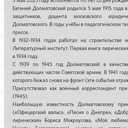
5 мая 2025
году исполняется 1
10 лет со дня рожде
Евгений Долматовский родился 5 мая 1915 года в
защитников, доцента московского юридич
Долматовского. В годы учёбы в педагогическом т
прессе.
В 1932-1934 годах работал на строительстве м
Литературный институт. Первая книга лирически
в 1934 году.
С 1939 по 1945 год Долматовский в качестве
действующих частях Советской армии. В 1941 год
которого бежал снова на фронт (эти события отра
Присутствовал как военный корреспондент при
(1945).
Наибольшую известность Долматовскому при
(«Офицерский вальс», «Песня о Днепре», «Доб
лирическая» Бориса Мокроусова, «Моя любим