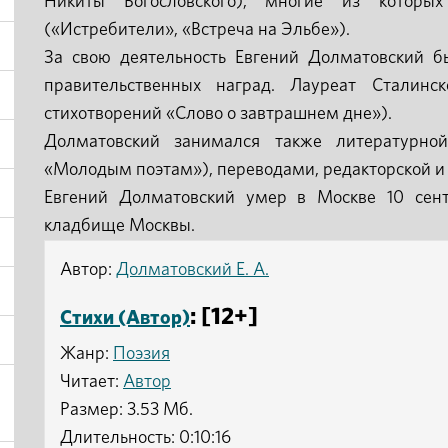
Никиты Богословского), многие из которы
(«Истребители», «Встреча на Эльбе»).
За свою деятельность Евгений Долматовский б
правительственных наград. Лауреат Сталин
стихотворений «Слово о завтрашнем дне»).
Долматовский занимался также литературно
«Молодым поэтам»), переводами, редакторской и 
Евгений Долматовский умер в Москве 10 сент
кладбище Москвы.
Автор:
Долматовский Е. А.
: [12+]
Стихи (Автор)
Жанр:
Поэзия
Читает:
Автор
Размер: 3.53 Мб.
Длительность: 0:10:16