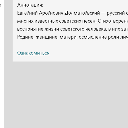
е
Аннотация:
Евге?ний Аро?нович Долмато?вский — русский со
многих известных советских песен. Стихотворен
восприятие жизни советского человека, в них з
Родине, женщине, матери, осмысление роли лич
Ознакомиться