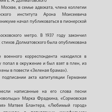
ния Е. А. Долматовского
 Москве, в семье адвоката, члена коллегии
еского института Арона Моисеевича
ехникуме начал публиковаться в пионерской
осковского метро. В 1937 году закончил
х стихов Долматовского была опубликована
 военного корреспондента находился в
у попал в окружение и был взят в плен, из
жены в повести «Зеленая брама»).
 подписании акта капитуляции Германии
несли написанные на его слова песни
ровольцы» Марка Фрадкина, «Сормовская
ая» Матвея Блантера, «Любимый город»