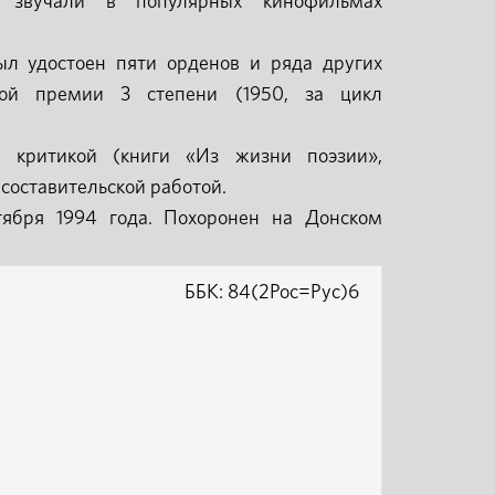
х звучали в популярных кинофильмах
ыл удостоен пяти орденов и ряда других
ской премии 3 степени (1950, за цикл
й критикой (книги «Из жизни поэзии»,
составительской работой.
ября 1994 года. Похоронен на Донском
ББК: 84(2Рос=Рус)6