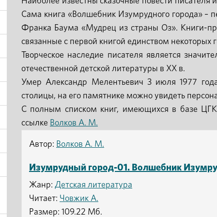
Наиболее известны сказочные повести писателя 
Сама книга «Волшебник Изумрудного города» – п
Франка Баума «Мудрец из страны Оз». Книги-пр
связанные с первой книгой единством некоторых г
Творческое наследие писателя является значит
отечественной детской литературы в XX в.
Умер Александр Мелентьевич 3 июля 1977 года
столицы, на его памятнике можно увидеть персона
С полным списком книг, имеющихся в базе ЦГК
ссылке
Волков А. М.
Автор:
Волков А. М.
Изумрудный город-01. Волшебник Изумруд
Жанр:
Детская литература
Читает:
Човжик А.
Размер: 109.22 Мб.