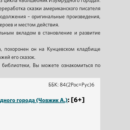
из цикла «Волшебник Изумрудного города».
ереработка сказки американского писателя
одолжения – оригинальные произведения,
ероев и местом действия.
ельным вкладом в становление и развитие
, похоронен он на Кунцевском кладбище
жей его сказок.
 библиотеки, Вы можете ознакомиться по
ББК: 84(2Рос=Рус)6
: [6+]
ного города (Човжик А.)