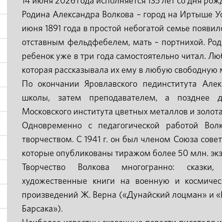
14 июня 2026 года исполняется 135 лет со дня рож
Родина Александра Волкова – город на Иртыше Ус
июня 1891 года в простой небогатой семье появил
отставным фельдфебелем, мать – портнихой. Ро
ребенок уже в три года самостоятельно читал. Лю
которая рассказывала их ему в любую свободную 
По окончании Яровлавского пединститута Але
школы, затем преподавателем, а позднее 
Московского института цветных металлов и золота
Одновременно с педагогической работой Вол
творчеством. С 1941 г. он был членом Союза совет
которые опубликованы тиражом более 50 млн. экз
Творчество Волкова многогранно: сказки,
художественные книги на военную и космичес
произведений Ж. Верна («Дунайский лоцман» и 
Барсака»).