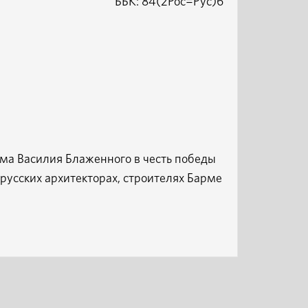
ББК: 84(2Рос=Рус)6
ама Василия Блаженного в честь победы
 русских архитекторах, строителях Барме