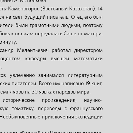
дения А. М. Волкова
ть-Каменогорск (Восточный Казахстан). 14
ся на свет будущий писатель. Отец его был
дители были грамотными людьми, поэтому
бовь к сказкам передалась Саше от матери,
минуту.
ксандр Мелентьевич работал директором
доцентом кафедры высшей математики
.
ков увлеченно занимался литературным
ских писателей. Всего им написано 19 книг,
емпляров на 30 языках народов мира.
 исторические произведения, научно-
кую тематику, переводы с французского
«Необыкновенные приключения экспедиции