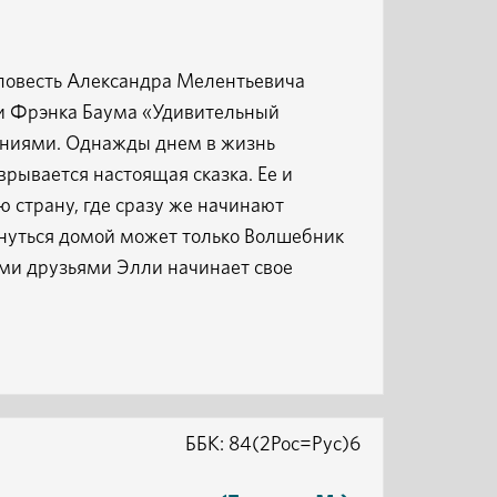
повесть Александра Мелентьевича
зки Фрэнка Баума «Удивительный
ениями. Однажды днем в жизнь
рывается настоящая сказка. Ее и
ю страну, где сразу же начинают
рнуться домой может только Волшебник
ми друзьями Элли начинает свое
ББК: 84(2Рос=Рус)6