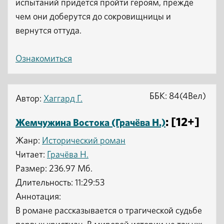
испытаний придется пройти героям, прежде
чем они доберутся до сокровищницы и
вернутся оттуда.
Ознакомиться
ББК: 84(4Вел)
Автор:
Хаггард Г.
: [12+]
Жемчужина Востока (Грачёва Н.)
Жанр:
Исторический роман
Читает:
Грачёва Н.
Размер: 236.97 Мб.
Длительность: 11:29:53
Аннотация:
В романе рассказывается о трагической судьбе