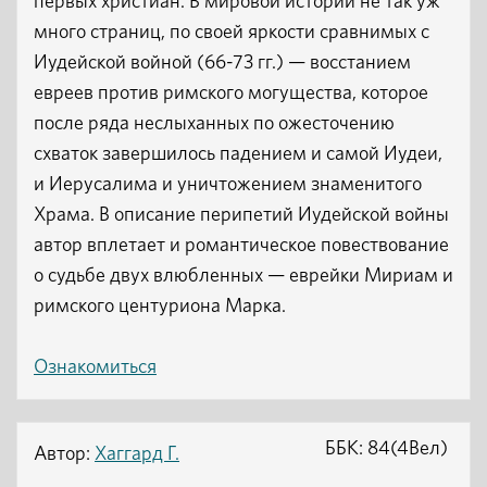
первых христиан. В мировой истории не так уж
много страниц, по своей яркости сравнимых с
Иудейской войной (66-73 гг.) — восстанием
евреев против римского могущества, которое
после ряда неслыханных по ожесточению
схваток завершилось падением и самой Иудеи,
и Иерусалима и уничтожением знаменитого
Храма. В описание перипетий Иудейской войны
автор вплетает и романтическое повествование
о судьбе двух влюбленных — еврейки Мириам и
римского центуриона Марка.
Ознакомиться
ББК: 84(4Вел)
Автор:
Хаггард Г.