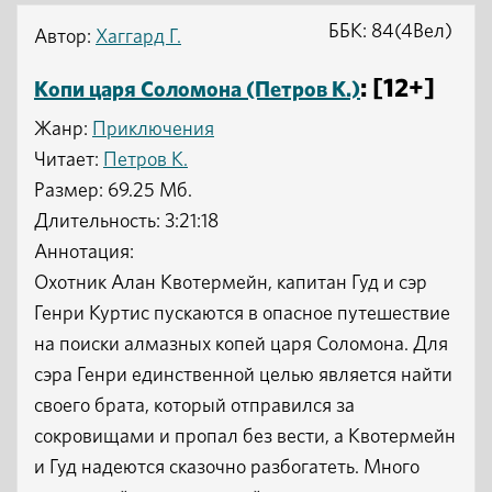
ББК: 84(4Вел)
Автор:
Хаггард Г.
: [12+]
Копи царя Соломона (Петров К.)
Жанр:
Приключения
Читает:
Петров К.
Размер: 69.25 Мб.
Длительность: 3:21:18
Аннотация:
Охотник Алан Квотермейн, капитан Гуд и сэр
Генри Куртис пускаются в опасное путешествие
на поиски алмазных копей царя Соломона. Для
сэра Генри единственной целью является найти
своего брата, который отправился за
сокровищами и пропал без вести, а Квотермейн
и Гуд надеются сказочно разбогатеть. Много