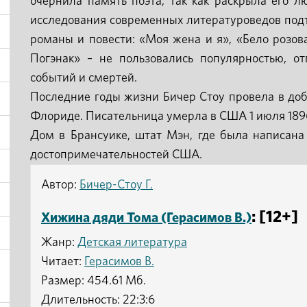
очернила память поэта, так как раскрыла его л
исследования современных литературоведов под
романы и повести: «Моя жена и я», «Бело розов
Погэнак» – не пользовались популярностью, от
событий и смертей.
Последние годы жизни Бичер Стоу провела в доб
Флориде. Писательница умерла в США 1 июля 1896
Дом в Брансуике, штат Мэн, где была написана
достопримечательностей США.
Автор:
Бичер-Стоу Г.
: [12+]
Хижина дяди Тома (Герасимов В.)
Жанр:
Детская литература
Читает:
Герасимов В.
Размер: 454.61 Мб.
Длительность: 22:3:6