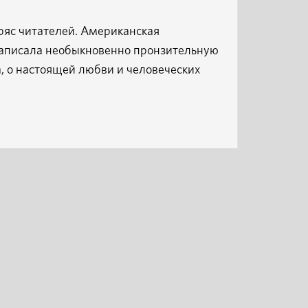
тряс читателей. Американская
 написала необыкновенно пронзительную
га, о настоящей любви и человеческих