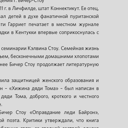
дения Г. Бичер-Стоу
 г. в Личфилде, штат Коннектикут. Ее отец,
ал детей в духе фанатичной пуританской
ти Гарриет печатает в местном журнале
здки в Кентукки впервые соприкоснулась с
й семинарии Кэлвина Стоу. Семейная жизнь
вьем, бесконечными домашними хлопотами
менее Бичер Стоу продолжает литературную
пила защитницей женского образования и
н – «Хижина дяди Тома» – был написан в
дяди Тома, доброго, кроткого и честного
.
Бичер Стоу «Оправдание леди Байрон»,
й поэта. Критики утверждали, что книга