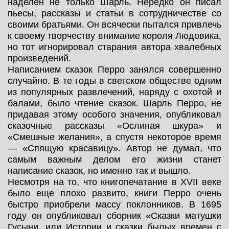
наделен не только Шарль. Нередко он писал
пьесы, рассказы и статьи в сотрудничестве со
своими братьями. Он всячески пытался привлечь
к своему творчеству внимание короля Людовика,
но тот игнорировал старания автора хвалебных
произведений.
Написанием сказок Перро занялся совершенно
случайно. В те годы в светском обществе одним
из популярных развлечений, наряду с охотой и
балами, было чтение сказок. Шарль Перро, не
придавая этому особого значения, опубликовал
сказочные рассказы «Ослиная шкура» и
«Смешные желания», а спустя некоторое время
— «Спящую красавицу». Автор не думал, что
самым важным делом его жизни станет
написание сказок, но именно так и вышло.
Несмотря на то, что книгопечатание в XVII веке
было еще плохо развито, книги Перро очень
быстро приобрели массу поклонников. В 1695
году он опубликовал сборник «Сказки матушки
Гусыни, или Истории и сказки былых времен с