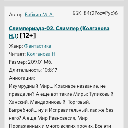
ББК: 84(2Рос=Рус)6
Автор:
Бабкин М. А.
Слимпериада-02. Слимпер (Колганова
: [12+]
Н.)
Жанр:
Фантастика
Читает:
Колганова Н.
Размер: 209.01 Мб.
Длительность: 10:8:17
Аннотация:
Изумрудный Мир… Красивое название, не
правда ли? А еще вот такие Миры: Тупиковый,
Ханский, Мандариновый, Торговый,
Выгребной… ну и Исправительный, как же без
него? А еще Мир Равновесия, Мир
Прокаженных и много всяких прочих. Все эти