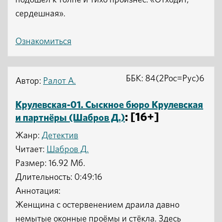
подошел к толпе и тихо произнес: «Отходит,
сердешная».
Ознакомиться
ББК: 84(2Рос=Рус)6
Автор:
Ралот А.
Крулевская-01. Сыскное бюро Крулевская
: [16+]
и партнёры (Шабров Д.)
Жанр:
Детектив
Читает:
Шабров Д.
Размер: 16.92 Мб.
Длительность: 0:49:16
Аннотация:
Женщина с остервенением драила давно
немытые оконные проёмы и стёкла. Здесь