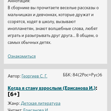
Аннотация:
В сборнике вы прочитаете веселые рассказы о
мальчишках и девчонках, которые дружат и
ссорятся, ходят в школу, вызывают
инопланетян, знают волшебные слова, любят
играть и разыгрывать друг друга… В общем, о
самых обычных детях.
Ознакомиться
ББК: 84(2Рос=Рус)6
Автор:
Георгиев С. Г.
:
Когда я стану взрослым (Ерисанова И.)
[6+]
Жанр:
Детская литература
Читает:
Ерисанова И.