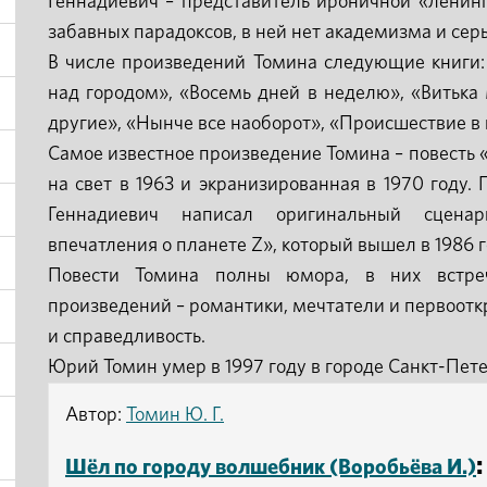
Геннадиевич – представитель ироничной «ленинг
забавных парадоксов, в ней нет академизма и сер
В числе произведений Томина следующие книги:
над городом», «Восемь дней в неделю», «Витька М
другие», «Нынче все наоборот», «Происшествие в 
Самое известное произведение Томина – повесть
на свет в 1963 и экранизированная в 1970 году
Геннадиевич написал оригинальный сцена
впечатления о планете Z», который вышел в 1986 г
Повести Томина полны юмора, в них встре
произведений – романтики, мечтатели и первооткр
и справедливость.
Юрий Томин умер в 1997 году в городе Санкт-Пете
Автор:
Томин Ю. Г.
:
Шёл по городу волшебник (Воробьёва И.)