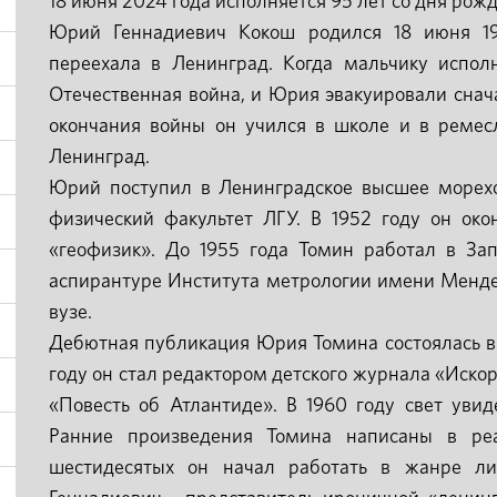
18 июня 2024 года исполняется 95 лет со дня рожд
Юрий Геннадиевич Кокош родился 18 июня 192
переехала в Ленинград. Когда мальчику исполн
Отечественная война, и Юрия эвакуировали снача
окончания войны он учился в школе и в ремес
Ленинград.
Юрий поступил в Ленинградское высшее морехо
физический факультет ЛГУ. В 1952 году он око
«геофизик». До 1955 года Томин работал в За
аспирантуре Института метрологии имени Мендел
вузе.
Дебютная публикация Юрия Томина состоялась в 
году он стал редактором детского журнала «Искор
«Повесть об Атлантиде». В 1960 году свет уви
Ранние произведения Томина написаны в ре
шестидесятых он начал работать в жанре ли