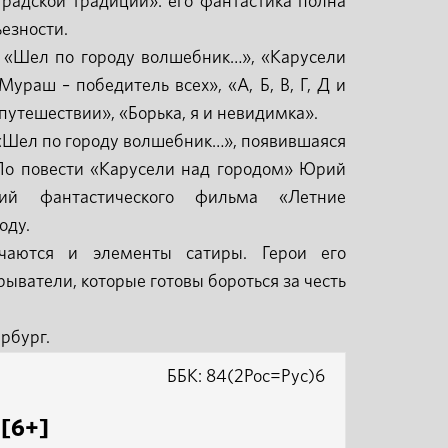
радской традиции»: его фантастика полна
ьезности.
 «Шел по городу волшебник…», «Карусели
ураш – победитель всех», «А, Б, В, Г, Д и
путешествии», «Борька, я и невидимка».
 «Шел по городу волшебник…», появившаяся
. По повести «Карусели над городом» Юрий
рий фантастического фильма «Летние
оду.
чаются и элементы сатиры. Герои его
ыватели, которые готовы бороться за честь
рбург.
ББК: 84(2Рос=Рус)6
 [6+]