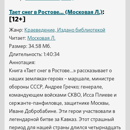
:
Тает снег в Ростове… (Московая Л.)
[12+]
Жанр:
Краеведение, Издано библиотекой
Читает:
Московая Л.
Размер: 34.58 Мб.
Длительность: 1:40:34
Аннотация:
Книга «Тает снег в Ростове…» рассказывает о
наших земляках-героях – маршале, министре
обороны СССР, Андрее Гречко; генерале,
командующем войсками СКВО, Исса Плиеве и
сержанте-панфиловце, защитнике Москвы,
Иване Добробабине. Эти герои участвовали в
легендарной битве за Кавказ. Этот страшный
период для нашей страны длился четырнадцать