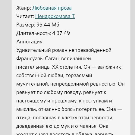
Жанр:
Любовная проза
Читает:
Ненарокомова Т.
Размер: 95.44 Мб.
Длительность: 4:37:49
Аннотация:
Удивительный роман непревзойденной
Франсуазы Саган, величайшей
писательницы XX столетия. Он — заложник
собственной любви, терзаемый
мучительной, непреодолимой ревностью. Он
ревнует по любому поводу, ревнует к
настоящему и прошлому, к поступкам и
мыслям, отчаянно боясь потерять ее. Она —
птица, попавшая в клетку этой ревности,
доведенная ею до мук и отчаянья. Она
желает снова взлететь в облака, вернуть