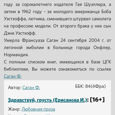
году за сорокалетнего издателя Гая Шуэллера, а
затем в 1962 году – за молодого американца Боба
Уэстхоффа, летчика, сменившего штурвал самолета
на профессию модели. От второго брака у нее сын
Дэни Уэстхофф.
Умерла Франсуаза Саган 24 сентября 2004 г. от
легочной эмболии в больнице города Онфлер,
Нормандия.
С полным списком книг, имеющихся в базе ЦГК
библиотеки, Вы можете ознакомиться по ссылке
Саган Ф.
ББК: 84(4Фра)
Автор:
Саган Ф.
: [16+]
Здравствуй, грусть (Ерисанова И.)
Жанр:
Любовная проза