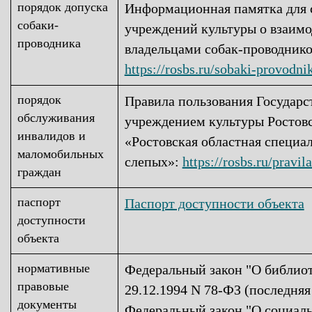
порядок допуска
Информационная памятка для 
собаки-
учреждений культуры о взаимо
проводника
владельцами собак-п
роводнико
https://rosbs.ru/sobaki-provodnik
порядок
Правила пользования Государ
обслуживания
учреждением культуры Ростовс
инвалидов и
«Ростовская областная специа
маломобильных
слепых»:
https://rosbs.ru/pravil
граждан
паспорт
Паспорт доступности объекта
доступности
объекта
нормативные
Федеральный закон "О библиот
правовые
29.12.1994 N 78-ФЗ (последняя
документы
Федеральный закон "О социал