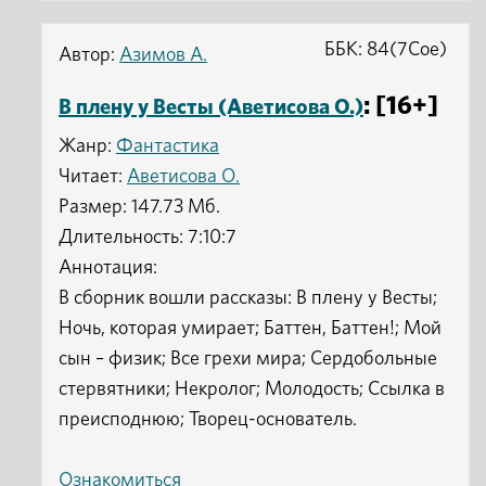
ББК: 84(7Сое)
Автор:
Азимов А.
: [16+]
В плену у Весты (Аветисова О.)
Жанр:
Фантастика
Читает:
Аветисова О.
Размер: 147.73 Мб.
Длительность: 7:10:7
Аннотация:
В сборник вошли рассказы: В плену у Весты;
Ночь, которая умирает; Баттен, Баттен!; Мой
сын – физик; Все грехи мира; Сердобольные
стервятники; Некролог; Молодость; Ссылка в
преисподнюю; Творец-основатель.
Ознакомиться