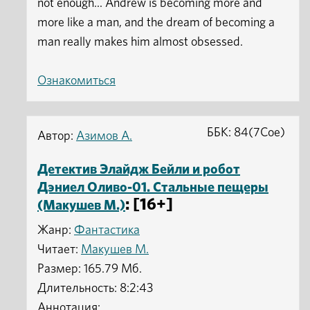
not enough... Andrew is becoming more and
more like a man, and the dream of becoming a
man really makes him almost obsessed.
Ознакомиться
ББК: 84(7Сое)
Автор:
Азимов А.
Детектив Элайдж Бейли и робот
Дэниел Оливо-01. Стальные пещеры
: [16+]
(Макушев М.)
Жанр:
Фантастика
Читает:
Макушев М.
Размер: 165.79 Мб.
Длительность: 8:2:43
Аннотация: