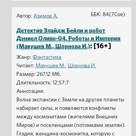
ББК: 84(7Сое)
Автор:
Азимов А.
Детектив Элайдж Бейли и робот
Дэниел Оливо-04. Роботы и Империя
: [16+]
(Макушев М., Шорнова И.)
Жанр:
Фантастика
Читает:
Макушев М.
,
Шорнова И.
Размер: 267.12 Мб.
Длительность: 12:57:7
Аннотация:
Волна экспансии с Земли на другие планеты
набирает силы, и появляются конфликты
между космонитами (жителями Внешних
Миров) и поселенцами (потомками землян).
Глэдия, женщина-космонитка, которую с