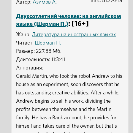
ББК: 81.2Англ
Автор:
Азимов А.
Двухсотлетний человек: на английском
: [16+]
языке (Шерман П.)
Жанр:
Литература на иностранных языках
Читает:
Шерман П.
Размер: 227.88 Мб.
Длительность: 11:3:41
Аннотация:
Gerald Martin, who took the robot Andrew to his
house as an experiment, soon discovers that he
has outstanding creative abilities. After a while,
Andrew begins to sell his work, dividing the
profits between themselves and the Martin
family. He has a Bank account, he provides for
himself and takes care of the owner, but that's